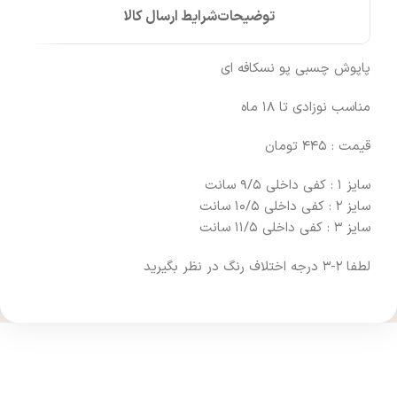
توضیحات
شرایط ارسال کالا
پاپوش چسبی پو نسکافه ای
مناسب نوزادی تا ١٨ ماه
قیمت : ٤٤٥ تومان
سایز ١ : كفي داخلي ٩/٥ سانت
سايز ٢ : كفي داخلي ١٠/٥ سانت
سايز ٣ : كفي داخلي ١١/٥ سانت
لطفا ٢-٣ درجه اختلاف رنگ در نظر بگیرید